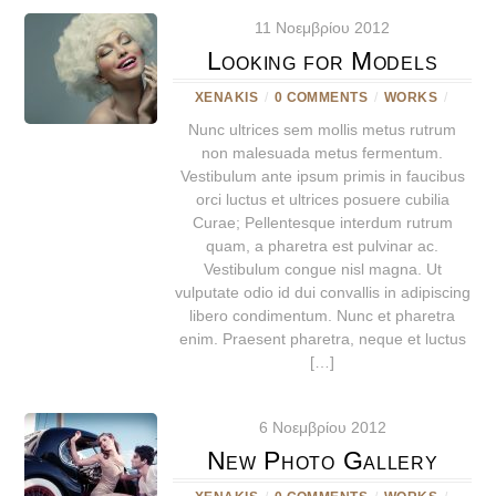
11 Νοεμβρίου 2012
Looking for Models
XENAKIS
/
0 COMMENTS
/
WORKS
/
Nunc ultrices sem mollis metus rutrum
non malesuada metus fermentum.
Vestibulum ante ipsum primis in faucibus
orci luctus et ultrices posuere cubilia
Curae; Pellentesque interdum rutrum
quam, a pharetra est pulvinar ac.
Vestibulum congue nisl magna. Ut
vulputate odio id dui convallis in adipiscing
libero condimentum. Nunc et pharetra
enim. Praesent pharetra, neque et luctus
[…]
6 Νοεμβρίου 2012
New Photo Gallery