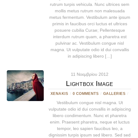
rutrum turpis vehicula. Nunc ultrices sem
mollis metus rutrum non malesuada
metus fermentum. Vestibulum ante ipsum
primis in faucibus orci luctus et ultrices
posuere cubilia Curae; Pellentesque
interdum rutrum quam, a pharetra est
pulvinar ac. Vestibulum congue nisl
magna. Ut vulputate odio id dui convallis
in adipiscing libero […]
11 Νοεμβρίου 2012
Lightbox Image
XENAKIS
/
0 COMMENTS
/
GALLERIES
/
Vestibulum congue nisl magna. Ut
vulputate odio id dui convallis in adipiscing
libero condimentum. Nunc et pharetra
enim. Praesent pharetra, neque et luctus
tempor, leo sapien faucibus leo, a
dignissim turpis ipsum sed libero. Sed sed