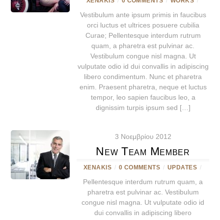
XENAKIS
/
0 COMMENTS
/
WORKS
/
Vestibulum ante ipsum primis in faucibus
orci luctus et ultrices posuere cubilia
Curae; Pellentesque interdum rutrum
quam, a pharetra est pulvinar ac.
Vestibulum congue nisl magna. Ut
vulputate odio id dui convallis in adipiscing
libero condimentum. Nunc et pharetra
enim. Praesent pharetra, neque et luctus
tempor, leo sapien faucibus leo, a
dignissim turpis ipsum sed […]
3 Νοεμβρίου 2012
New Team Member
XENAKIS
/
0 COMMENTS
/
UPDATES
/
Pellentesque interdum rutrum quam, a
pharetra est pulvinar ac. Vestibulum
congue nisl magna. Ut vulputate odio id
dui convallis in adipiscing libero