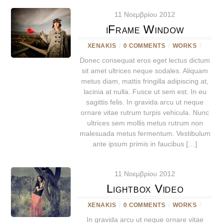
11 Νοεμβρίου 2012
iFrame Window
XENAKIS
/
0 COMMENTS
/
WORKS
/
Donec consequat eros eget lectus dictum
sit amet ultrices neque sodales. Aliquam
metus diam, mattis fringilla adipiscing at,
lacinia at nulla. Fusce ut sem est. In eu
sagittis felis. In gravida arcu ut neque
ornare vitae rutrum turpis vehicula. Nunc
ultrices sem mollis metus rutrum non
malesuada metus fermentum. Vestibulum
ante ipsum primis in faucibus […]
11 Νοεμβρίου 2012
Lightbox Video
XENAKIS
/
0 COMMENTS
/
WORKS
/
In gravida arcu ut neque ornare vitae