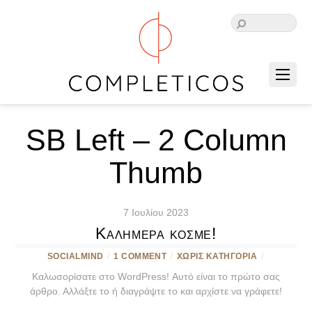
SB Left – 2 Column
Thumb
7 Ιουλίου 2023
Καλημέρα κόσμε!
SOCIALMIND
/
1 COMMENT
/
ΧΩΡΊΣ ΚΑΤΗΓΟΡΊΑ
/
Καλωσορίσατε στο WordPress! Αυτό είναι το πρώτο σας
άρθρο. Αλλάξτε το ή διαγράψτε το και αρχίστε να γράφετε!