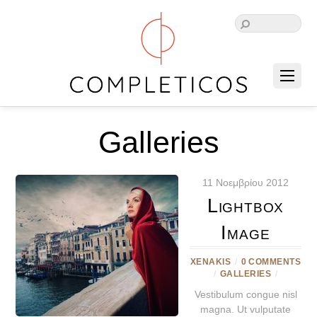
Galleries
11 Νοεμβρίου 2012
Lightbox
Image
XENAKIS
/
0 COMMENTS
/
GALLERIES
/
Vestibulum congue nisl
magna. Ut vulputate