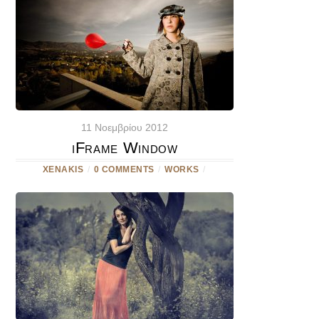
11 Νοεμβρίου 2012
iFrame Window
XENAKIS
/
0 COMMENTS
/
WORKS
/