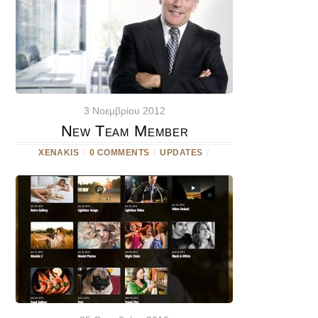
3 Νοεμβρίου 2012
New Team Member
XENAKIS
/
0 COMMENTS
/
UPDATES
/